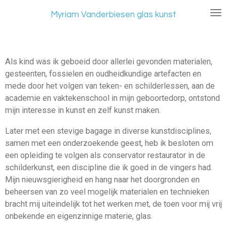
Ga
Myriam Vanderbiesen glas kunst
direct
naar
de
hoofdinhoud
Als kind was ik geboeid door allerlei gevonden materialen,
gesteenten, fossielen en oudheidkundige artefacten en
mede door het volgen van teken- en schilderlessen, aan de
academie en vaktekenschool in mijn geboortedorp, ontstond
mijn interesse in kunst en zelf kunst maken.
Later met een stevige bagage in diverse kunstdisciplines,
samen met een onderzoekende geest, heb ik besloten om
een opleiding te volgen als conservator restaurator in de
schilderkunst, een discipline die ik goed in de vingers had.
Mijn nieuwsgierigheid en hang naar het doorgronden en
beheersen van zo veel mogelijk materialen en technieken
bracht mij uiteindelijk tot het werken met, de toen voor mij vrij
onbekende en eigenzinnige materie, glas.